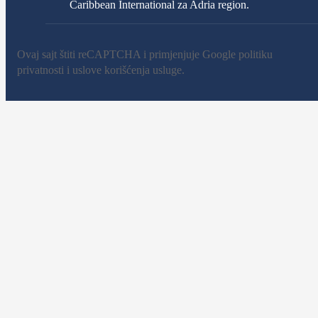
Caribbean International za Adria region.
Ovaj sajt štiti reCAPTCHA i primjenjuje Google
politiku
privatnosti
i
uslove korišćenja usluge
.