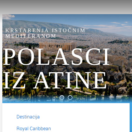
INAUGURALNA SEZONA NA
MEDITERANU
KRSTARENJA ISTOČNIM
LEGEND
MEDITERANOM
POLASCI
OF THE
IZ ATINE
SEAS