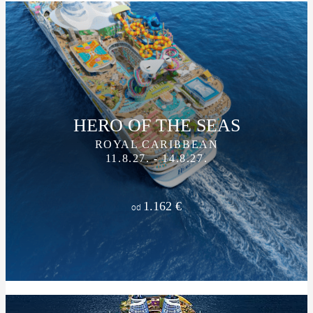
HERO OF THE SEAS
ROYAL CARIBBEAN
11.8.27. - 14.8.27.
1.162 €
od