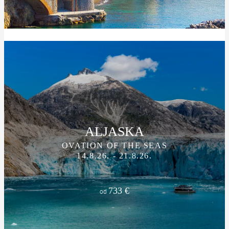
ALJASKA
OVATION OF THE SEAS
14.8.26. - 21.8.26.
733 €
od