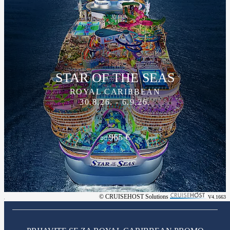
STAR OF THE SEAS
ROYAL CARIBBEAN
30.8.26. - 6.9.26.
965 €
od
© CRUISEHOST Solutions
V4.1663