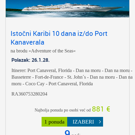
Istočni Karibi 10 dana iz/do Port
Kanaverala
na brodu »Adventure of the Seas«
Polazak: 26.1.28.
Itinerer: Port Canaveral, Florida - Dan na moru - Dan na moru -
Basseterre - Fort-de-France - St. John´s - Dan na moru - Dan na
moru - Coco Cay - Port Canaveral, Florida
RA360753280204
881 €
Najbolja ponuda po osobi već od
1 ponuda
IZABERI
9