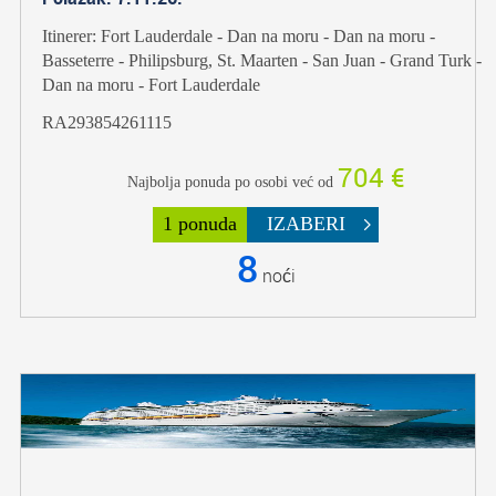
Itinerer: Fort Lauderdale - Dan na moru - Dan na moru -
Basseterre - Philipsburg, St. Maarten - San Juan - Grand Turk -
Dan na moru - Fort Lauderdale
RA293854261115
704 €
Najbolja ponuda po osobi već od
1 ponuda
IZABERI
8
noći