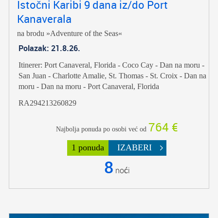
Istočni Karibi 9 dana iz/do Port
Kanaverala
na brodu »Adventure of the Seas«
Polazak: 21.8.26.
Itinerer: Port Canaveral, Florida - Coco Cay - Dan na moru -
San Juan - Charlotte Amalie, St. Thomas - St. Croix - Dan na
moru - Dan na moru - Port Canaveral, Florida
RA294213260829
764 €
Najbolja ponuda po osobi već od
1 ponuda
IZABERI
8
noći