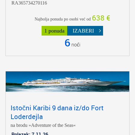
RA365734270116
638 €
Najbolja ponuda po osobi već od
1 ponuda
IZABERI
6
noći
Istočni Karibi 9 dana iz/do Fort
Loderdejla
na brodu »Adventure of the Seas«
Polazak: 7.11.26.