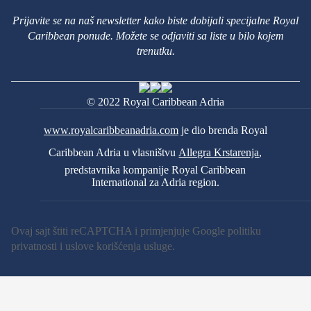
Prijavite se na naš newsletter kako biste dobijali specijalne Royal
Caribbean ponude. Možete se odjaviti sa liste u bilo kojem
trenutku.
© 2022 Royal Caribbean Adria
www.royalcaribbeanadria.com
je dio brenda Royal
Caribbean Adria u vlasništvu
Allegra Krstarenja
,
predstavnika kompanije Royal Caribbean
International za Adria region.
Ovaj sajt štiti reCAPTCHA i primjenjuje Google
politiku
privatnosti
i
uslove korišćenja usluge
.