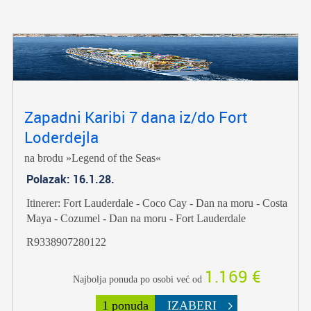
Zapadni Karibi 7 dana iz/do Fort
Loderdejla
na brodu »Legend of the Seas«
Polazak: 16.1.28.
Itinerer: Fort Lauderdale - Coco Cay - Dan na moru - Costa
Maya - Cozumel - Dan na moru - Fort Lauderdale
R9338907280122
1.169 €
Najbolja ponuda po osobi već od
1 ponuda
IZABERI