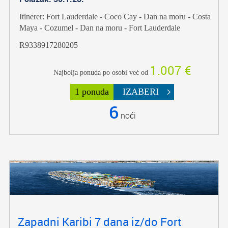
Itinerer: Fort Lauderdale - Coco Cay - Dan na moru - Costa
Maya - Cozumel - Dan na moru - Fort Lauderdale
R9338917280205
1.007 €
Najbolja ponuda po osobi već od
1 ponuda
IZABERI
6
noći
Zapadni Karibi 7 dana iz/do Fort