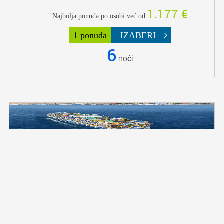
1.177 €
Najbolja ponuda po osobi već od
1 ponuda
IZABERI
6
noći
Zapadni Karibi 7 dana iz/do Fort
Loderdejla
na brodu »Legend of the Seas«
Polazak: 6.12.26.