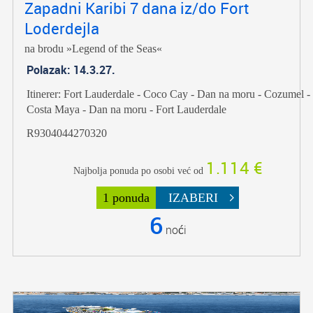
Zapadni Karibi 7 dana iz/do Fort
Loderdejla
na brodu »Legend of the Seas«
Polazak: 14.3.27.
Itinerer: Fort Lauderdale - Coco Cay - Dan na moru - Cozumel -
Costa Maya - Dan na moru - Fort Lauderdale
R9304044270320
1.114 €
Najbolja ponuda po osobi već od
1 ponuda
IZABERI
6
noći