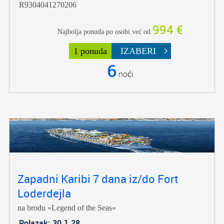
R9304041270206
994 €
Najbolja ponuda po osobi već od
1 ponuda
IZABERI
6
noći
Zapadni Karibi 7 dana iz/do Fort
Loderdejla
na brodu »Legend of the Seas«
Polazak: 30.1.28.