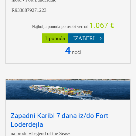
R9338879271223
1.067 €
Najbolja ponuda po osobi već od
1 ponuda
IZABERI
4
noći
Zapadni Karibi 7 dana iz/do Fort
Loderdejla
na brodu »Legend of the Seas«