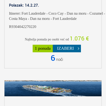
Polazak: 14.2.27.
Itinerer: Fort Lauderdale - Coco Cay - Dan na moru - Cozumel -
Costa Maya - Dan na moru - Fort Lauderdale
R9304042270220
1.076 €
Najbolja ponuda po osobi već od
1 ponuda
IZABERI
6
noći