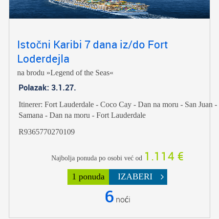
Istočni Karibi 7 dana iz/do Fort
Loderdejla
na brodu »Legend of the Seas«
Polazak: 3.1.27.
Itinerer: Fort Lauderdale - Coco Cay - Dan na moru - San Juan -
Samana - Dan na moru - Fort Lauderdale
R9365770270109
1.114 €
Najbolja ponuda po osobi već od
1 ponuda
IZABERI
6
noći