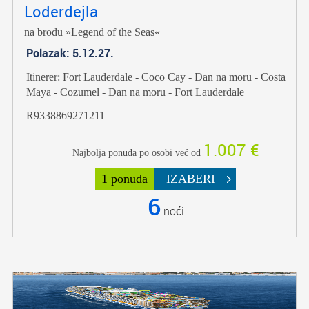
Loderdejla
na brodu »Legend of the Seas«
Polazak: 5.12.27.
Itinerer: Fort Lauderdale - Coco Cay - Dan na moru - Costa
Maya - Cozumel - Dan na moru - Fort Lauderdale
R9338869271211
1.007 €
Najbolja ponuda po osobi već od
1 ponuda
IZABERI
6
noći