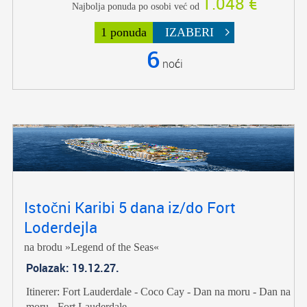
1.048 €
Najbolja ponuda po osobi već od
1 ponuda
IZABERI
6
noći
Istočni Karibi 5 dana iz/do Fort
Loderdejla
na brodu »Legend of the Seas«
Polazak: 19.12.27.
Itinerer: Fort Lauderdale - Coco Cay - Dan na moru - Dan na
moru - Fort Lauderdale