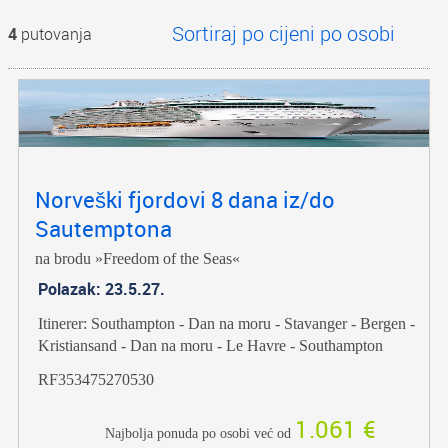
4
putovanja
Norveški fjordovi 8 dana iz/do
Sautemptona
na brodu »Freedom of the Seas«
Polazak: 23.5.27.
Itinerer: Southampton - Dan na moru - Stavanger - Bergen -
Kristiansand - Dan na moru - Le Havre - Southampton
RF353475270530
1.061 €
Najbolja ponuda po osobi već od