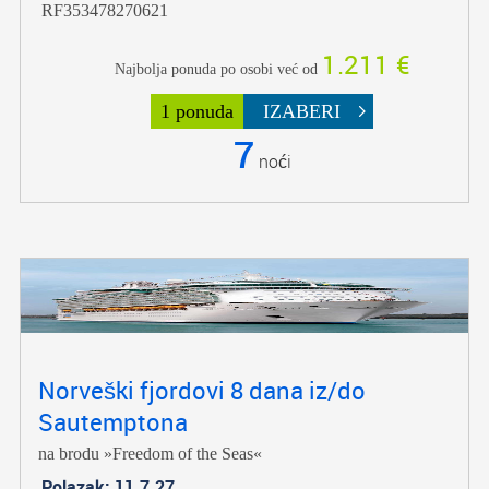
RF353478270621
1.211 €
Najbolja ponuda po osobi već od
1 ponuda
IZABERI
7
noći
Norveški fjordovi 8 dana iz/do
Sautemptona
na brodu »Freedom of the Seas«
Polazak: 11.7.27.