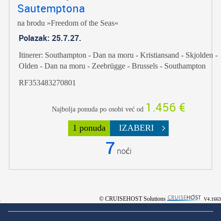
Sautemptona
na brodu »Freedom of the Seas«
Polazak: 25.7.27.
Itinerer: Southampton - Dan na moru - Kristiansand - Skjolden -
Olden - Dan na moru - Zeebrügge - Brussels - Southampton
RF353483270801
1.456 €
Najbolja ponuda po osobi već od
1 ponuda
IZABERI
7
noći
© CRUISEHOST Solutions
V4.1663