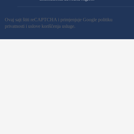
Ovaj sajt štiti reCAPTCHA i primjenjuje Google
politiku
privatnosti
i
uslove korišćenja usluge
.