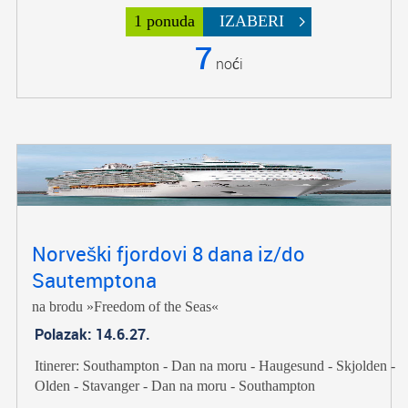
1 ponuda
IZABERI
7
noći
Norveški fjordovi 8 dana iz/do
Sautemptona
na brodu »Freedom of the Seas«
Polazak: 14.6.27.
Itinerer: Southampton - Dan na moru - Haugesund - Skjolden -
Olden - Stavanger - Dan na moru - Southampton