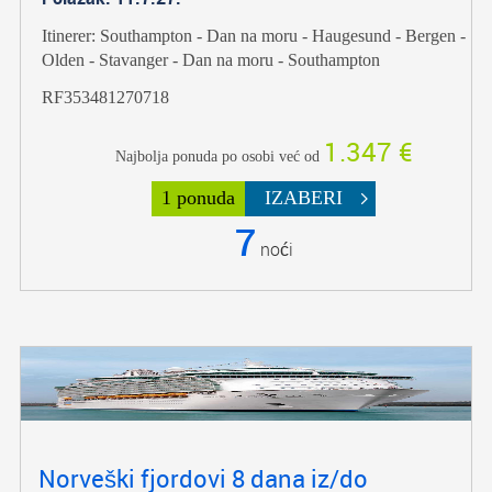
Itinerer: Southampton - Dan na moru - Haugesund - Bergen -
Olden - Stavanger - Dan na moru - Southampton
RF353481270718
1.347 €
Najbolja ponuda po osobi već od
1 ponuda
IZABERI
7
noći
Norveški fjordovi 8 dana iz/do