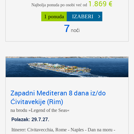
1.869 €
Najbolja ponuda po osobi već od
1 ponuda
IZABERI
7
noći
Zapadni Mediteran 8 dana iz/do
Ćivitavekije (Rim)
na brodu »Legend of the Seas«
Polazak: 29.7.27.
Itinerer: Civitavecchia, Rome - Naples - Dan na moru -