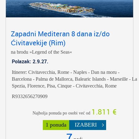
Zapadni Mediteran 8 dana iz/do
Ćivitavekije (Rim)
na brodu »Legend of the Seas«
Polazak: 2.9.27.
Itinerer: Civitavecchia, Rome - Naples - Dan na moru -
Barcelona - Palma de Mallorca, Balearic Islands - Marseille - La
Spezia, Florence, Pisa, Cinque - Civitavecchia, Rome
R9332656270909
1.811 €
Najbolja ponuda po osobi već od
1 ponuda
IZABERI
7