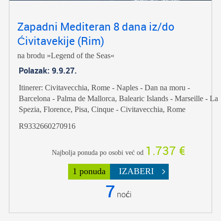
Zapadni Mediteran 8 dana iz/do
Ćivitavekije (Rim)
na brodu »Legend of the Seas«
Polazak: 9.9.27.
Itinerer: Civitavecchia, Rome - Naples - Dan na moru -
Barcelona - Palma de Mallorca, Balearic Islands - Marseille - La
Spezia, Florence, Pisa, Cinque - Civitavecchia, Rome
R9332660270916
1.737 €
Najbolja ponuda po osobi već od
1 ponuda
IZABERI
7
noći