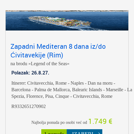
Zapadni Mediteran 8 dana iz/do
Ćivitavekije (Rim)
na brodu »Legend of the Seas«
Polazak: 26.8.27.
Itinerer: Civitavecchia, Rome - Naples - Dan na moru -
Barcelona - Palma de Mallorca, Balearic Islands - Marseille - La
Spezia, Florence, Pisa, Cinque - Civitavecchia, Rome
R9332651270902
1.749 €
Najbolja ponuda po osobi već od
1 ponuda
IZABERI