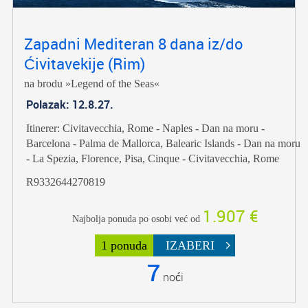
Zapadni Mediteran 8 dana iz/do
Ćivitavekije (Rim)
na brodu »Legend of the Seas«
Polazak: 12.8.27.
Itinerer: Civitavecchia, Rome - Naples - Dan na moru -
Barcelona - Palma de Mallorca, Balearic Islands - Dan na moru
- La Spezia, Florence, Pisa, Cinque - Civitavecchia, Rome
R9332644270819
1.907 €
Najbolja ponuda po osobi već od
1 ponuda
IZABERI
7
noći