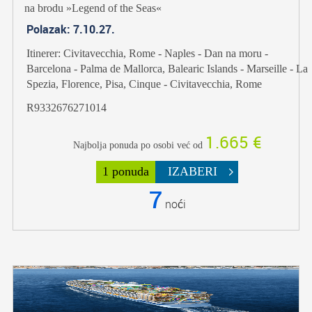
na brodu »Legend of the Seas«
Polazak: 7.10.27.
Itinerer: Civitavecchia, Rome - Naples - Dan na moru -
Barcelona - Palma de Mallorca, Balearic Islands - Marseille - La
Spezia, Florence, Pisa, Cinque - Civitavecchia, Rome
R9332676271014
1.665 €
Najbolja ponuda po osobi već od
1 ponuda
IZABERI
7
noći