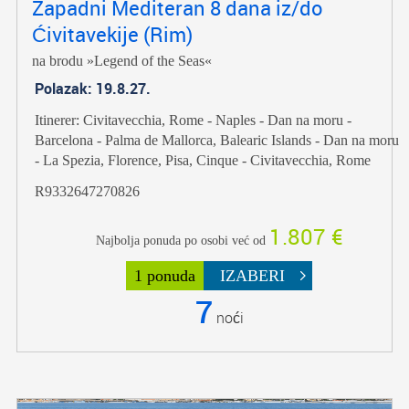
Zapadni Mediteran 8 dana iz/do
Ćivitavekije (Rim)
na brodu »Legend of the Seas«
Polazak: 19.8.27.
Itinerer: Civitavecchia, Rome - Naples - Dan na moru -
Barcelona - Palma de Mallorca, Balearic Islands - Dan na moru
- La Spezia, Florence, Pisa, Cinque - Civitavecchia, Rome
R9332647270826
1.807 €
Najbolja ponuda po osobi već od
1 ponuda
IZABERI
7
noći