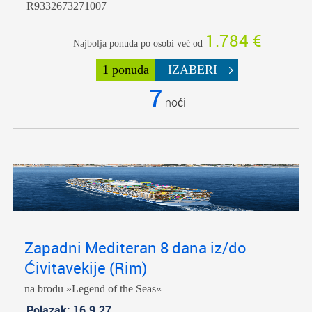
R9332673271007
1.784 €
Najbolja ponuda po osobi već od
1 ponuda
IZABERI
7
noći
Zapadni Mediteran 8 dana iz/do
Ćivitavekije (Rim)
na brodu »Legend of the Seas«
Polazak: 16.9.27.