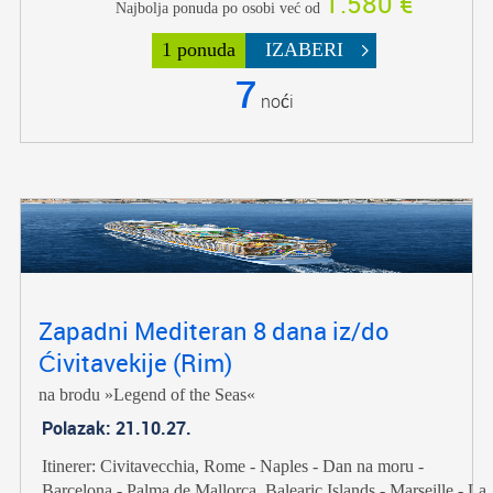
1.580 €
Najbolja ponuda po osobi već od
1 ponuda
IZABERI
7
noći
Zapadni Mediteran 8 dana iz/do
Ćivitavekije (Rim)
na brodu »Legend of the Seas«
Polazak: 21.10.27.
Itinerer: Civitavecchia, Rome - Naples - Dan na moru -
Barcelona - Palma de Mallorca, Balearic Islands - Marseille - La