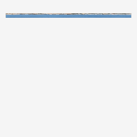
Zapadni Mediteran 8 dana iz/do
Ćivitavekije (Rim)
na brodu »Legend of the Seas«
Polazak: 17.6.27.
Itinerer: Civitavecchia, Rome - Naples - Dan na moru -
Barcelona - Palma de Mallorca, Balearic Islands - Marseille - La
Spezia, Florence, Pisa, Cinque - Civitavecchia, Rome
R9332610270624
1.936 €
Najbolja ponuda po osobi već od