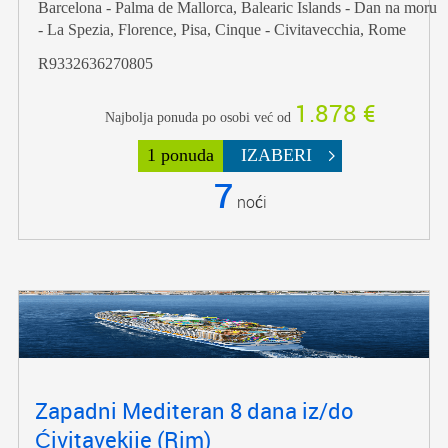
Barcelona - Palma de Mallorca, Balearic Islands - Dan na moru
- La Spezia, Florence, Pisa, Cinque - Civitavecchia, Rome
R9332636270805
1.878 €
Najbolja ponuda po osobi već od
1 ponuda
IZABERI
7
noći
Zapadni Mediteran 8 dana iz/do
Ćivitavekije (Rim)