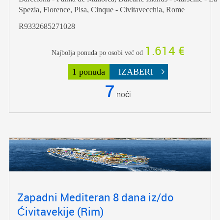
Spezia, Florence, Pisa, Cinque - Civitavecchia, Rome
R9332685271028
1.614 €
Najbolja ponuda po osobi već od
1 ponuda
IZABERI
7
noći
Zapadni Mediteran 8 dana iz/do
Ćivitavekije (Rim)