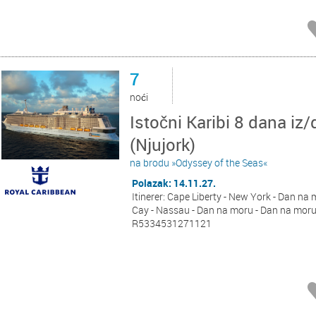
7
noći
Istočni Karibi 8 dana iz/
(Njujork)
na brodu »Odyssey of the Seas«
Polazak: 14.11.27.
Itinerer: Cape Liberty - New York - Dan na 
Cay - Nassau - Dan na moru - Dan na moru 
R5334531271121