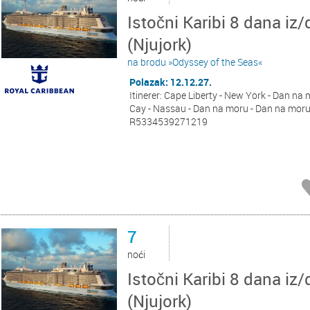
Istočni Karibi 8 dana iz/
(Njujork)
na brodu »Odyssey of the Seas«
Polazak: 12.12.27.
Itinerer: Cape Liberty - New York - Dan na 
Cay - Nassau - Dan na moru - Dan na moru 
R5334539271219
7
noći
Istočni Karibi 8 dana iz/
(Njujork)