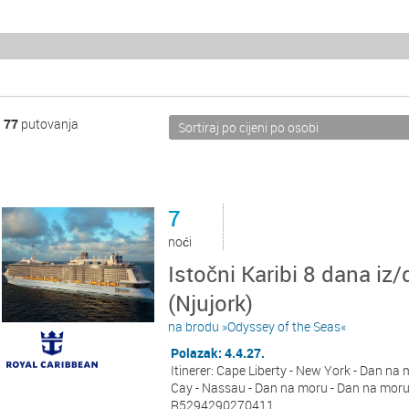
77
putovanja
7
noći
Istočni Karibi 8 dana iz/
(Njujork)
na brodu »Odyssey of the Seas«
Polazak: 4.4.27.
Itinerer: Cape Liberty - New York - Dan na 
Cay - Nassau - Dan na moru - Dan na moru 
R5294290270411