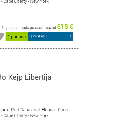
- Cape Liberty - New York
818 €
Najbolja ponuda po osobi već od
1 ponuda
IZABERI
do Kejp Libertija
moru - Port Canaveral, Florida - Coco
- Cape Liberty - New York