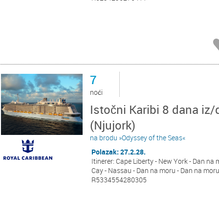
7
noći
Istočni Karibi 8 dana iz/
(Njujork)
na brodu »Odyssey of the Seas«
Polazak: 27.2.28.
Itinerer: Cape Liberty - New York - Dan na 
Cay - Nassau - Dan na moru - Dan na moru 
R5334554280305