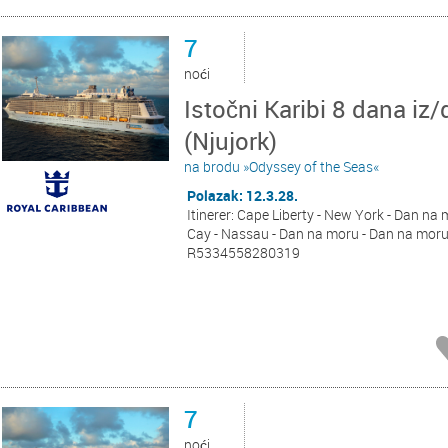
7
noći
Istočni Karibi 8 dana iz/
(Njujork)
na brodu »Odyssey of the Seas«
Polazak: 12.3.28.
Itinerer: Cape Liberty - New York - Dan na 
Cay - Nassau - Dan na moru - Dan na moru 
R5334558280319
7
noći