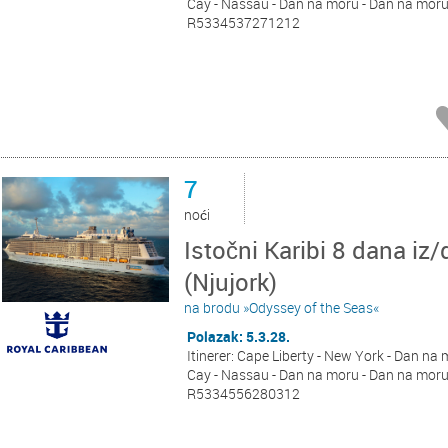
Cay - Nassau - Dan na moru - Dan na moru 
R5334537271212
7
noći
Istočni Karibi 8 dana iz/
(Njujork)
na brodu »Odyssey of the Seas«
Polazak: 5.3.28.
Itinerer: Cape Liberty - New York - Dan na 
Cay - Nassau - Dan na moru - Dan na moru 
R5334556280312