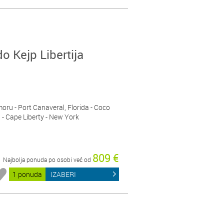
do Kejp Libertija
moru - Port Canaveral, Florida - Coco
- Cape Liberty - New York
809 €
Najbolja ponuda po osobi već od
1 ponuda
IZABERI