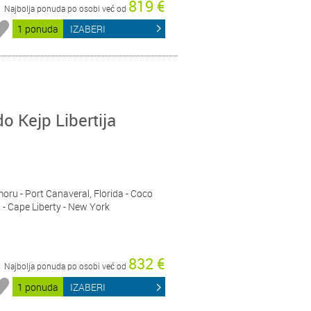
819 €
Najbolja ponuda po osobi već od
1 ponuda
IZABERI
do Kejp Libertija
moru - Port Canaveral, Florida - Coco
- Cape Liberty - New York
832 €
Najbolja ponuda po osobi već od
1 ponuda
IZABERI