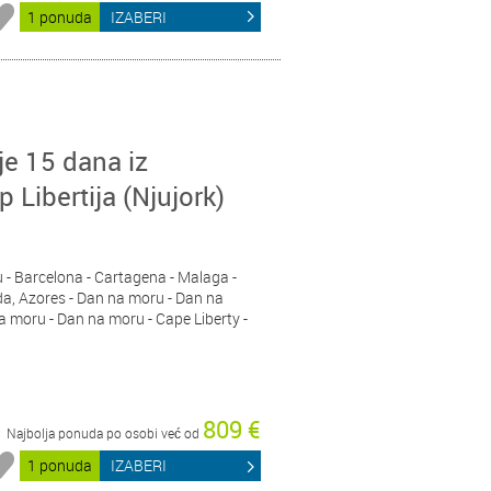
1 ponuda
IZABERI
e 15 dana iz
p Libertija (Njujork)
u - Barcelona - Cartagena - Malaga -
a, Azores - Dan na moru - Dan na
 moru - Dan na moru - Cape Liberty -
809 €
Najbolja ponuda po osobi već od
1 ponuda
IZABERI