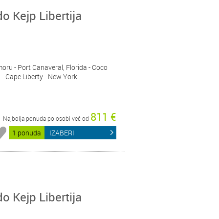
do Kejp Libertija
moru - Port Canaveral, Florida - Coco
- Cape Liberty - New York
811 €
Najbolja ponuda po osobi već od
1 ponuda
IZABERI
do Kejp Libertija