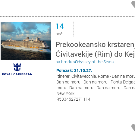
14
noći
Prekookeansko krstarenj
Ćivitavekije (Rim) do Kej
na brodu »Odyssey of the Seas«
Polazak: 31.10.27.
Itinerer: Civitavecchia, Rome - Dan na mor
Dan na moru - Dan na moru - Ponta Delgad
moru - Dan na moru - Dan na moru - Dan na
New York
R5334527271114