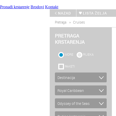
Pronađi krstarenje
Brodovi
Kontakt
NAZAD
LISTA ŽELJA
Pretraga
Cruises
PRETRAGA
KRSTARENJA
MORE
RIJEKA
PAKETI