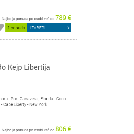
789 €
Najbolja ponuda po osobi već od
1 ponuda
IZABERI
do Kejp Libertija
moru - Port Canaveral, Florida - Coco
- Cape Liberty - New York
806 €
Najbolja ponuda po osobi već od