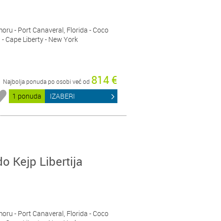
moru - Port Canaveral, Florida - Coco
- Cape Liberty - New York
814 €
Najbolja ponuda po osobi već od
1 ponuda
IZABERI
do Kejp Libertija
moru - Port Canaveral, Florida - Coco