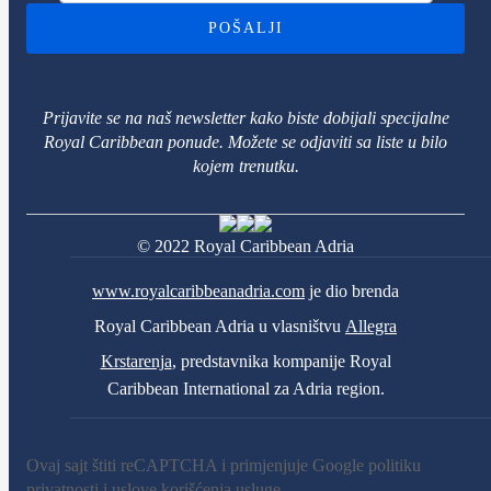
POŠALJI
Prijavite se na naš newsletter kako biste dobijali specijalne
Royal Caribbean ponude. Možete se odjaviti sa liste u bilo
kojem trenutku.
© 2022 Royal Caribbean Adria
www.royalcaribbeanadria.com
je dio brenda
Royal Caribbean Adria u vlasništvu
Allegra
Krstarenja
, predstavnika kompanije Royal
Caribbean International za Adria region.
Ovaj sajt štiti reCAPTCHA i primjenjuje Google
politiku
privatnosti
i
uslove korišćenja usluge
.